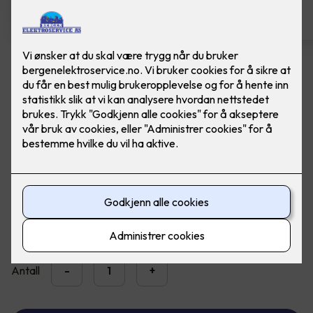
Dobbel stikkontakt ELKO
Ferdig montert ELKO RS1090 PT stikk m/j P PH
Dobbel jordet stikkontakt påvegg med barnevern. Farge:
Polarhvit
2,300
,-
Antall
-
+