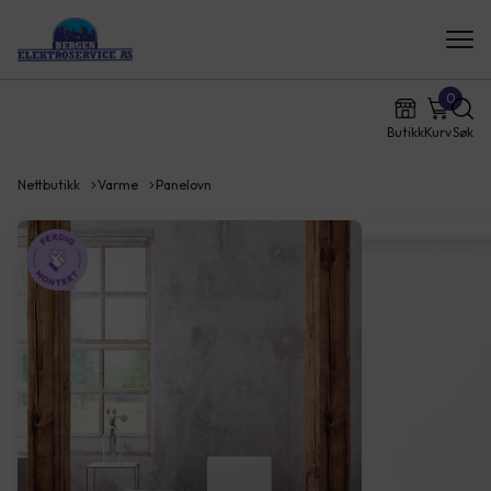
0
Butikk
Kurv
Søk
Nettbutikk
Varme
Panelovn