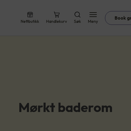
Book g
Nettbutikk
Handlekurv
Søk
Meny
Mørkt baderom