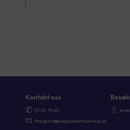
Kontakt oss
Besøk
55 20 79 40
Innda
firmapost@bergenelektroservice.no