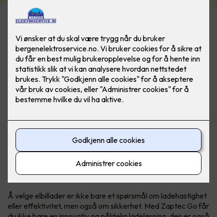
Zaptec Go er ledende på sikkerhet, og er utviklet for å
være det tryggeste på markedet - slik at du slipper å
bekymre deg.
Behovet for trygge elbilladere øker
Å velge elbillader er ikke bare et spørsmål om ladehastighet
eller effektivitet, men også om sikkerhet. Med Zaptec Go får
du ikke bare en innovativ og pålitelig ladeløsning, den er også