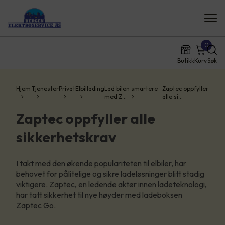
0
Butikk
Kurv
Søk
Hjem
Tjenester
Privat
Elbillading
Lad bilen smartere
Zaptec oppfyller
med Z…
alle si…
Zaptec oppfyller alle
sikkerhetskrav
I takt med den økende populariteten til elbiler, har
behovet for pålitelige og sikre ladeløsninger blitt stadig
viktigere. Zaptec, en ledende aktør innen ladeteknologi,
har tatt sikkerhet til nye høyder med ladeboksen
Zaptec Go.