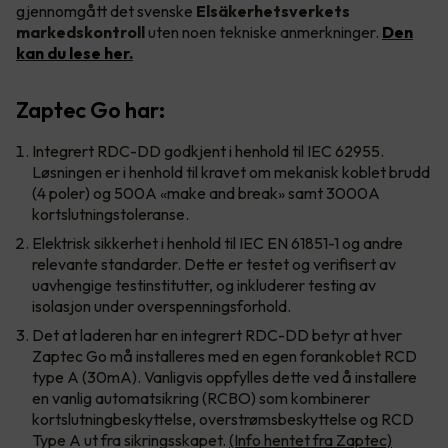
gjennomgått det svenske
Elsäkerhetsverkets
markedskontroll
uten noen tekniske anmerkninger.
Den
kan du lese her.
Zaptec Go har:
Integrert RDC-DD godkjent i henhold til IEC 62955.
Løsningen er i henhold til kravet om mekanisk koblet brudd
(4 poler) og 500A «make and break» samt 3000A
kortslutningstoleranse.
Elektrisk sikkerhet i henhold til IEC EN 61851-1 og andre
relevante standarder. Dette er testet og verifisert av
uavhengige testinstitutter, og inkluderer testing av
isolasjon under overspenningsforhold.
Det at laderen har en integrert RDC-DD betyr at hver
Zaptec Go må installeres med en egen forankoblet RCD
type A (30mA). Vanligvis oppfylles dette ved å installere
en vanlig automatsikring (RCBO) som kombinerer
kortslutningbeskyttelse, overstrømsbeskyttelse og RCD
Type A ut fra sikringsskapet.
(Info hentet fra Zaptec)