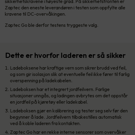
sikkerhetskravene i høyeste grad. På sikkerhetsfronten er
Zaptec den eneste leverandøren i testen som oppfylte alle
kravene til DC-overvåkingen.
Zaptec Go ble derfor testens tryggeste valg.
Dette er hvorfor laderen er så sikker
Ladeboksene har kraftige vern som sikrer brudd ved feil,
og som gir isolasjon slik at eventuelle feil ikke fører til farlig
overspenning på ladekabelen.
Ladeboksen har et integrert jordfeilvern. Farlige
situasjoner unngås, og ladingen avbrytes om det oppstår
en jordfeil på kjøretøy eller ladekabel.
Ladeboksen gjør en kalibrering og tester seg selv før den
begynner å lade. Jordfeilvern tilbakestilles automatisk
ved å koble laderen fra kontakten.
Zaptec Go har en rekke interne sensorer som overvåker