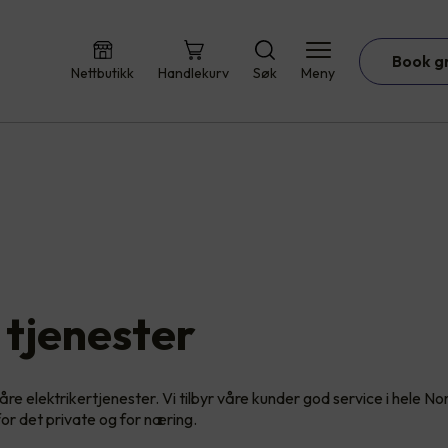
Book g
Nettbutikk
Handlekurv
Søk
Meny
 tjenester
åre elektrikertjenester. Vi tilbyr våre kunder god service i hele No
for det private og for næring.