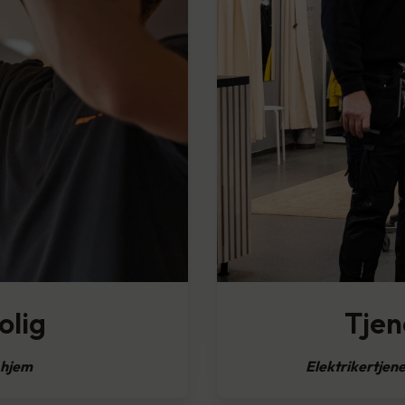
olig
Tjen
t hjem
Elektrikertjene