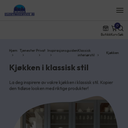
0
Butikk
Kurv
Søk
Hjem
Tjenester
Privat
Inspirasjonsguiden
Klassisk
Kjøkken
interiørstil
Kjøkken i klassisk stil
La deg inspirere av vakre kjøkken i klassisk stil. Kopier
den tidløse looken med riktige produkter!