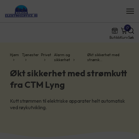
0
Butikk
Kurv
Søk
Hjem
Tjenester
Privat
Alarm og
Økt sikkerhet med
sikkerhet
strømk…
Økt sikkerhet med strømkutt
fra CTM Lyng
Kutt strømmen til elektriske apparater helt automatisk
ved røykutvikling.