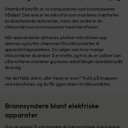
Strømkutt består av to komponenter som kommuniserer
trådløst. Den ene er en mikrofon som monteres i nærheten
av eksisterende røykvarsler, mens den andre er en
stikkontakt som kommuniserer med mikrofonen.
Når røykvarsleren aktiveres, plukker mikrofonen opp
alarmen og kutter strømmen fra stikkontakten til
apparatet/apparatene. Du velger selv hvor mange
stikkontakter du ønsker å erstatte, og hvis du er usikker kan
våre erfarne montører gi presise anbefalinger skreddersydd
din bolig.
Var det falsk alarm, eller faren er over? Trykk på knappen
ved mikrofonen, og du får igjen strøm til stikkontakten.
Brannsyndere blant elektriske
apparater
Hvis du ønsker å vite hvordan du bør prioritere, kan kanskje