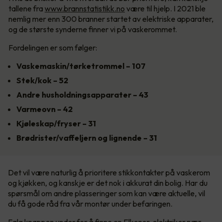
tallene fra
www.brannstatistikk.no
være til hjelp. I 2021 ble
nemlig mer enn 300 branner startet av elektriske apparater,
og de største synderne finner vi på vaskerommet.
Fordelingen er som følger:
Vaskemaskin/tørketrommel – 107
Stek/kok – 52
Andre husholdningsapparater – 43
Varmeovn – 42
Kjøleskap/fryser – 31
Brødrister/vaffeljern og lignende – 31
Det vil være naturlig å prioritere stikkontakter på vaskerom
og kjøkken, og kanskje er det nok i akkurat din bolig. Har du
spørsmål om andre plasseringer som kan være aktuelle, vil
du få gode råd fra vår montør under befaringen.