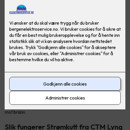
Tryggere og mer brannsikre hjem
Sikkerhetsløsningen kalt «Strømkutt» sørger for å stenge
strømmen til elektriske apparater ved røykutvikling, og det
kan forhindre eller redusere brannskader i boligen din. Det er
en enkel måte for deg å bedre sikre din familie og deg selv
mot brann.
Slik fungerer Strømkutt fra CTM Lyng