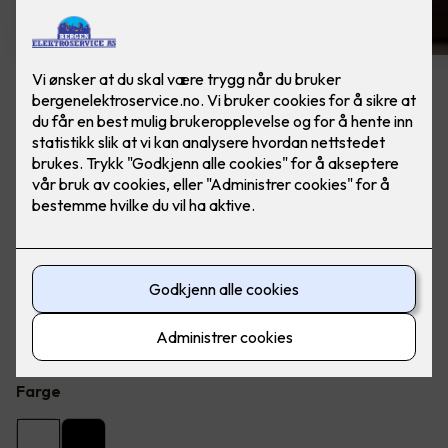
8 stk hvite LED downlights
rehab inkl. LED dimmer
Ferdig montert - Junistar ECO 2700 m/ LED
dimmer, fra SG Armaturen.
Flott LED downlight med 42 graders spredning og 30
graders vipp i to retninger til innendørs bruke, inkl. LED
dimmer. Inkludert montering.
Farge