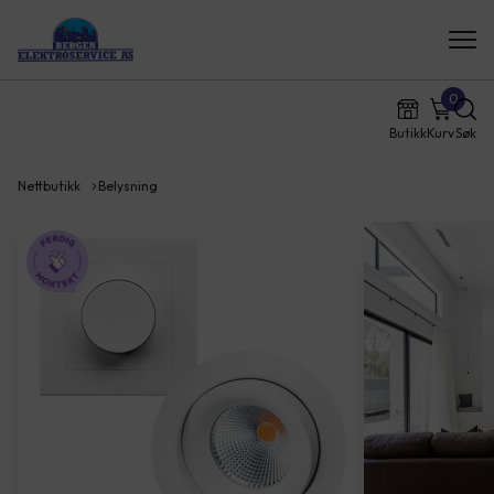
0
Butikk
Kurv
Søk
Nettbutikk
Belysning