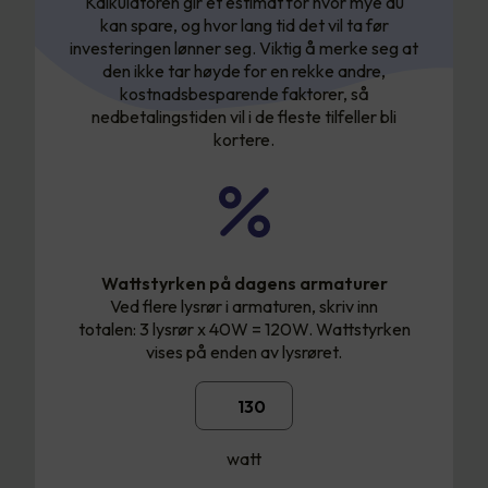
Kalkulatoren gir et estimat for hvor mye du
kan spare, og hvor lang tid det vil ta før
investeringen lønner seg. Viktig å merke seg at
den ikke tar høyde for en rekke andre,
kostnadsbesparende faktorer, så
nedbetalingstiden vil i de fleste tilfeller bli
kortere.
Wattstyrken på dagens armaturer
Ved flere lysrør i armaturen, skriv inn
totalen: 3 lysrør x 40W = 120W. Wattstyrken
vises på enden av lysrøret.
watt