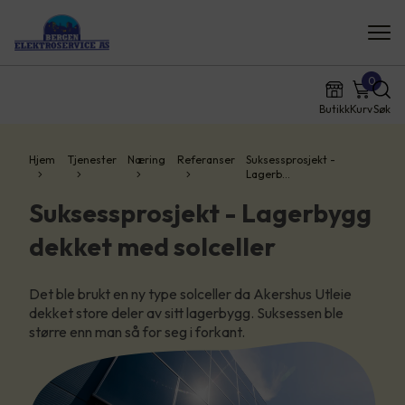
0
Butikk
Kurv
Søk
Hjem
Tjenester
Næring
Referanser
Suksessprosjekt -
Lagerb…
Suksessprosjekt - Lagerbygg
dekket med solceller
Det ble brukt en ny type solceller da Akershus Utleie
dekket store deler av sitt lagerbygg. Suksessen ble
større enn man så for seg i forkant.