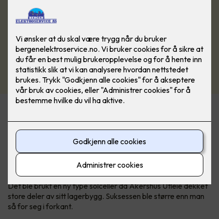
Næringsbygg med store flater egner
seg godt til solceller
- det viser pilotprosjektet hos Akershus
Utleie.
Det ble brukt en ny type solceller da Akershus Utleie dekket
store deler av sitt lagerbygg. Suksessen ble større enn man
så for seg i forkant.