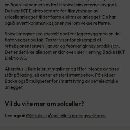
en åpen link som er knyttet til solcelleinverterne i bygget.
Det var IKT Elektro som sto for tilknytningen av
solcelleanlegget til det faste elektriske anlegget. De har
også levert kommunikasjonen mellom vekselretterne.
Solceller egner seg spesielt godt for lagerbygg med en del
flate vegger og tak. Tester viser for eksempel at
refleksjonen i snøen i januar og februar gir høy produksjon.
Det er det ikke alle som er klar over, sier Henning Backe i IKT
Elektro AS.
Akershus Utleie leier ut maskiner og lifter. Mange av disse
står på lading, så det er et stort strømbehov. På sikt ser
Backe også muligheter for smartstyring av det elektriske
anlegget.
Vil du vite mer om solceller?
Les også:
Økt fokus på solceller i næringssektoren