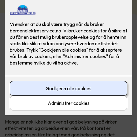
Mange er nok ikke klar over at god belysning påvirker
effektiviteten og arbeidsevnen vår. På kontoret er
arbeidsplassen tilrettelagt med god belysning og det