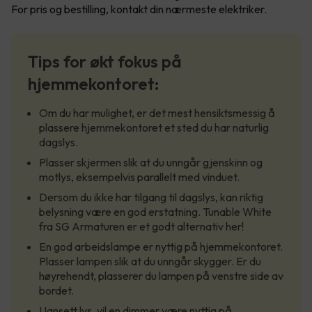
For pris og bestilling, kontakt din nærmeste elektriker.
Tips for økt fokus på
hjemmekontoret:
Om du har mulighet, er det mest hensiktsmessig å
plassere hjemmekontoret et sted du har naturlig
dagslys.
Plasser skjermen slik at du unngår gjenskinn og
motlys, eksempelvis parallelt med vinduet.
Dersom du ikke har tilgang til dagslys, kan riktig
belysning være en god erstatning. Tunable White
fra SG Armaturen er et godt alternativ her!
En god arbeidslampe er nyttig på hjemmekontoret.
Plasser lampen slik at du unngår skygger. Er du
høyrehendt, plasserer du lampen på venstre side av
bordet.
Uansett lys, vil en dimmer være nyttig på