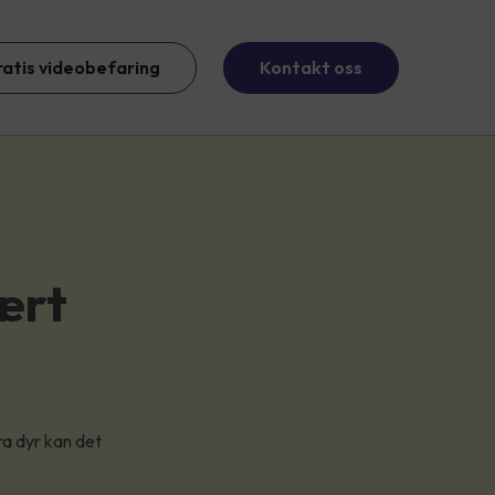
ratis videobefaring
Kontakt oss
ært
ra dyr kan det