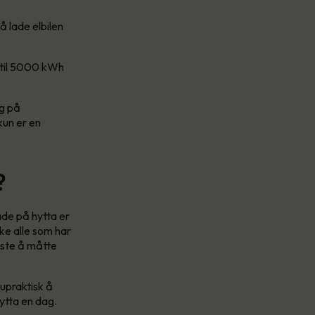
 lade elbilen
nntil 5000 kWh
ng på
kun er en
?
ade på hytta er
ikke alle som har
leste å måtte
 upraktisk å
hytta en dag.