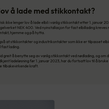
 lov å lade med stikkontakt?
tisk ikke lenger lov å lade elbil i vanlig stikkontakt etter 1. januar 
egelverket NEK 400. Ved nyinstallasjon for fast elbillading kreves
ntakt, hjemme og på hytta.
så at stikkontakter og industrikontakter som ikke er tilpasset elbi
 fast lading.
id greit å benytte seg av vanlig stikkontakt ved nødlading, og om du
dkjent ladeløsning før 1. januar 2023, har du fortsatt lov til å bruk
e tilbakevirkende kraft.