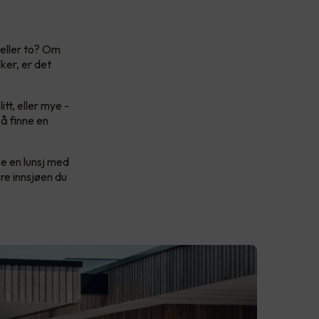
 eller to? Om
ker, er det
tt, eller mye -
å finne en
se en lunsj med
kre innsjøen du