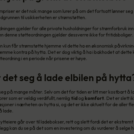
priser er det nok mange som lurer på om det fortsatt lønner seg å
dgrunnen til usikkerheten er strømstøtten.
ningen gjelder for alle private husholdninger for strømforbruk i
 denne støtteordningen gjelder dessverre ikke for fritidsboliger.
n kun får strømstøtte hjemme vil dette ha en økonomisk påvirkni
hjemme kontra på hytta. Det er dog viktig å ha i bakhodet at dette 
tteordning i en periode når prisene er høye.
det seg å lade elbilen på hytta
 seg på mange måter. Selv om det for tiden er litt mer kostbart å l
rer som er veldig verdifullt, nemlig
tid
og
komfort
. Det er slett 
asjoner i nærheten av hytta si, og det er ikke aktuelt for de aller f
 å lade.
hytteiere går over til ladebokser, rett og slett fordi det er ekstremt
tillegg kan du se på det som en investering om du vurderer å selge 