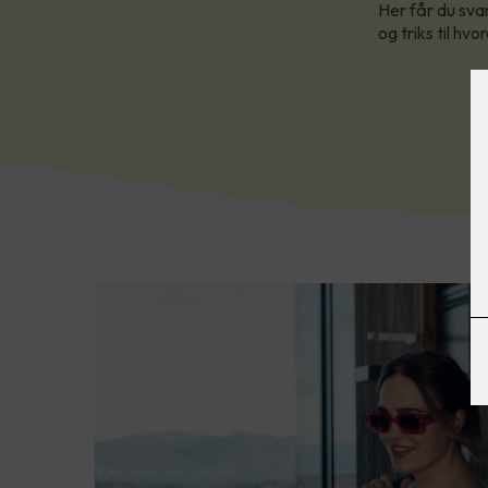
Her får du sva
og triks til hv