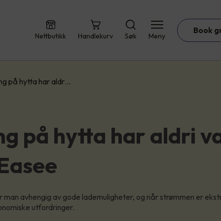
Book g
Nettbutikk
Handlekurv
Søk
Meny
ng på hytta har aldr…
ng på hytta har aldri v
Easee
er man avhengig av gode lademuligheter, og når strømmen er ekst
onomiske utfordringer.