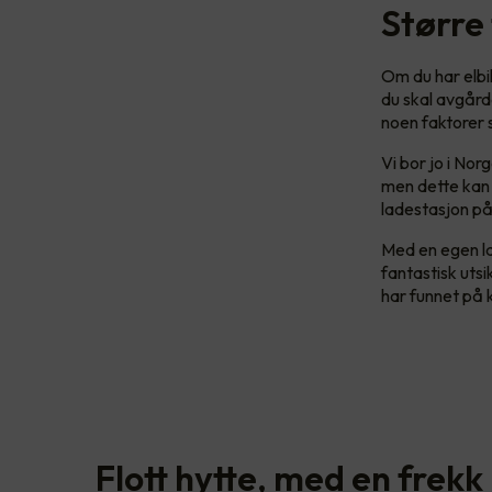
Større 
Om du har elbi
du skal avgårde
noen faktorer 
Vi bor jo i Nor
men dette kan 
ladestasjon på
Med en egen lad
fantastisk utsi
har funnet på 
Flott hytte, med en frekk