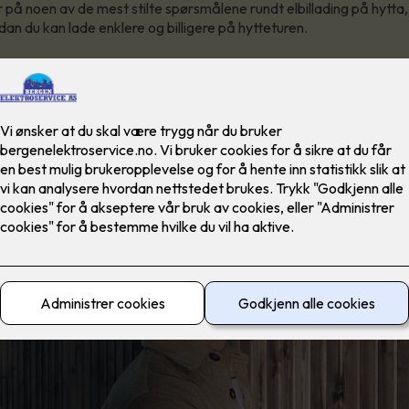
r på noen av de mest stilte spørsmålene rundt elbillading på hytta,
ordan du kan lade enklere og billigere på hytteturen.