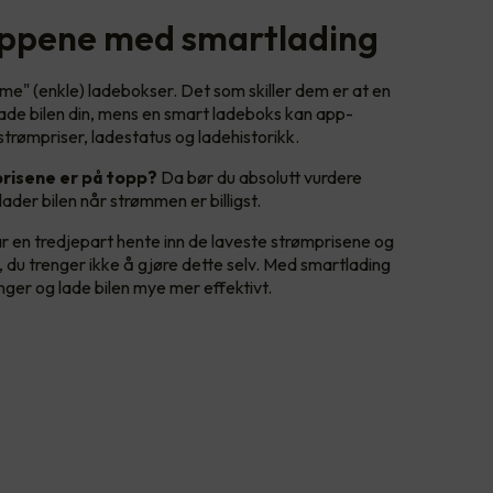
ppene med smartlading
e" (enkle) ladebokser. Det som skiller dem er at en
lade bilen din, mens en smart ladeboks kan app-
 strømpriser, ladestatus og ladehistorikk.
prisene er på topp?
Da bør du absolutt vurdere
ader bilen når strømmen er billigst.
r en tredjepart hente inn de laveste strømprisene og
, du trenger ikke å gjøre dette selv. Med smartlading
ger og lade bilen mye mer effektivt.