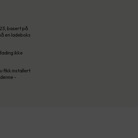
2023, basert på
 nå en ladeboks
llading ikke
 fikk installert
e denne -