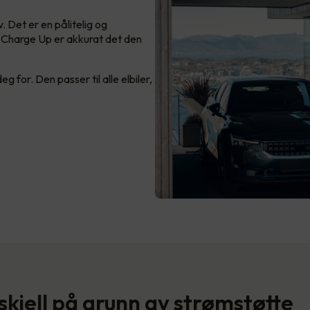
. Det er en pålitelig og
ee Charge Up er akkurat det den
 for. Den passer til alle elbiler,
skjell på grunn av strømstøtte