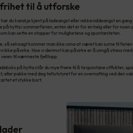
frihet til å utforske
l har du kanskje kjent på ladeangst eller rekkeviddeangst en gang
 på hytta i sommerferien, enten det er for en helg eller for noen u
som kan sette en stopper for mulighetene og spontaniteten.
ge, så selvsagt kommer man ikke unna at været kan surne til ferien li
vi ikke påvirke. Noe vi derimot kan påvirke er å unngå stress med 
 veien til nærmeste fjelltopp.
eboks på hytta står du mye friere til å ta spontane utflukter, spi
kt, eller pakke med deg teltutstyret for en overnatting ved den va
kartet et stykke bort.
 lader