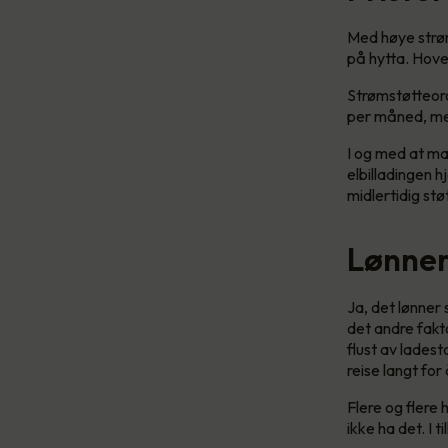
Med høye strøm
på hytta. Hove
Strømstøtteord
per måned, men
I og med at ma
elbilladingen 
midlertidig stø
Lønner 
Ja, det lønner
det andre fakto
flust av ladest
reise langt for
Flere og flere 
ikke ha det. I 