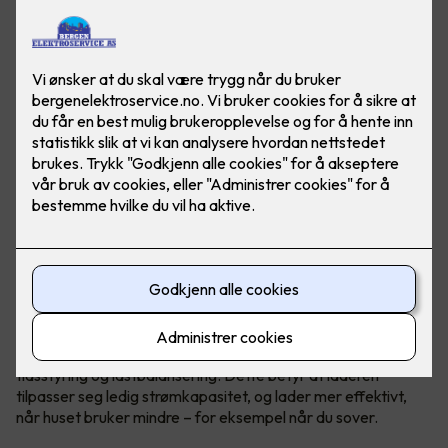
Flere og flere produsenter går mot smarte elbilladere, som
lader både raskere og mer effektivt. De smarte laderne er
koblet opp mot nett og gir blant annet raskere lading,
tidsstyring og lastbalansering. Dette betyr at laderen
tilpasser seg ledig strømkapasitet, og lader mer effektivt,
når huset bruker mindre – for eksempel når du sover.