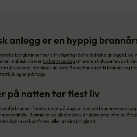
isk anlegg er en hyppig brannå
orske boligbranner har sitt utspring i det elektriske anlegget, og v
ren. Faktisk skriver
Sikker Hverdag
at nesten halvparten av bran
s utrykninger til boliger de siste årene har vært til branner og br
tørrkoking er på topp.
 på natten tar flest liv
e komfyrbranner forekommer på dagtid, men de brannene som opps
st menneskeliv. Rusmidler og alkoholbruk er dessverre ofte en årsak
ten å skru av komfyren, eller at den blir glemt.