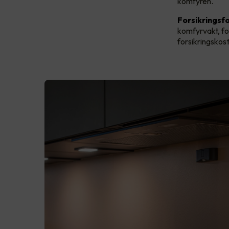
komfyren.
Forsikringsfo
komfyrvakt, fo
forsikringskos