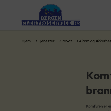
Hjem
Tjenester
Privat
Alarm og sikkerhe
Komf
bran
Komfyren er en