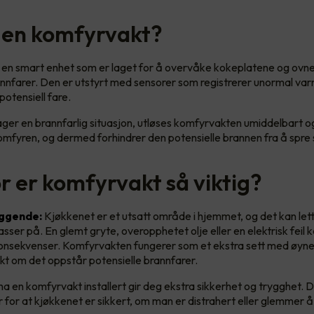
 en komfyrvakt?
en smart enhet som er laget for å overvåke kokeplatene og ovne
annfarer. Den er utstyrt med sensorer som registrerer unormal varm
potensiell fare.
er en brannfarlig situasjon, utløses komfyrvakten umiddelbart o
omfyren, og dermed forhindrer den potensielle brannen fra å spre 
r er komfyrvakt så viktig?
ggende:
Kjøkkenet er et utsatt område i hjemmet, og det kan let
ser på. En glemt gryte, overopphetet olje eller en elektrisk feil k
onsekvenser. Komfyrvakten fungerer som et ekstra sett med øyne 
skt om det oppstår potensielle brannfarer.
a en komfyrvakt installert gir deg ekstra sikkerhet og trygghet.
 for at kjøkkenet er sikkert, om man er distrahert eller glemmer å