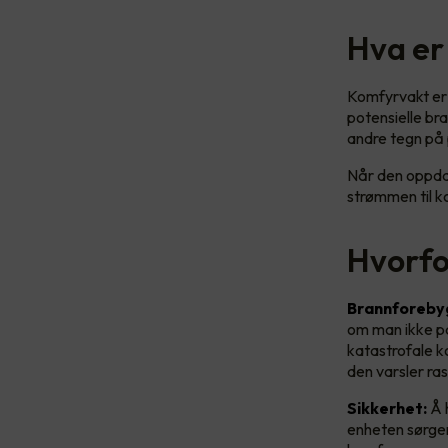
Hva er
Komfyrvakt er 
potensielle br
andre tegn på 
Når den oppdag
strømmen til k
Hvorfo
Brannforeby
om man ikke pas
katastrofale k
den varsler ra
Sikkerhet:
Å h
enheten sørger