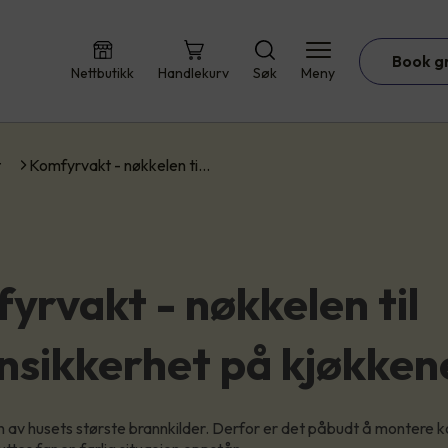
Book g
Nettbutikk
Handlekurv
Søk
Meny
t
Komfyrvakt - nøkkelen ti…
yrvakt - nøkkelen til
nsikkerhet på kjøkken
 av husets største brannkilder. Derfor er det påbudt å montere ko