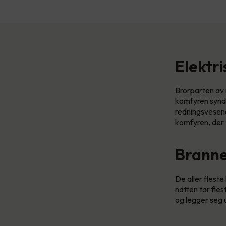
Elektr
Brorparten av n
komfyren synde
redningsvesenet
komfyren, der 
Branner
De aller flest
natten tar fle
og legger seg u