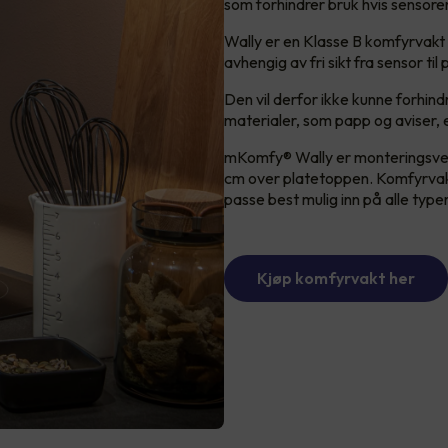
som forhindrer bruk hvis sensoren
Wally er en Klasse B komfyrvakt 
avhengig av fri sikt fra sensor t
Den vil derfor ikke kunne forhin
materialer, som papp og aviser, 
mKomfy® Wally er monteringsvenn
cm over platetoppen. Komfyrvakt
passe best mulig inn på alle type
Kjøp komfyrvakt her