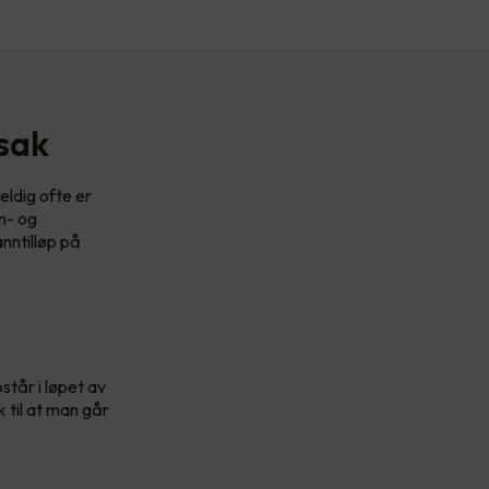
rsak
eldig ofte er
n- og
anntilløp på
tår i løpet av
 til at man går