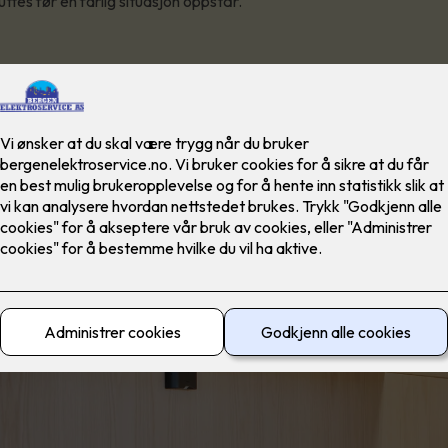
tes før en farlig situasjon oppstår.