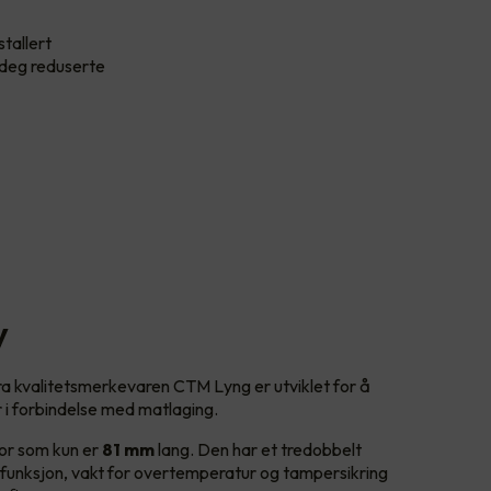
stallert
i deg reduserte
y
 kvalitetsmerkevaren CTM Lyng er utviklet for å
r i forbindelse med matlaging.
sor som kun er
81 mm
lang. Den har et tredobbelt
rfunksjon, vakt for overtemperatur og tampersikring