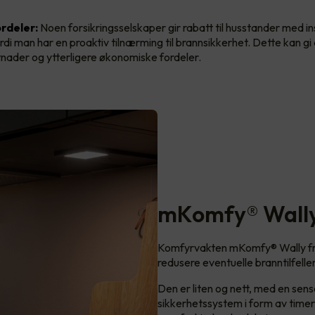
rdeler:
Noen forsikringsselskaper gir rabatt til husstander med in
rdi man har en proaktiv tilnærming til brannsikkerhet. Dette kan g
tnader og ytterligere økonomiske fordeler.
mKomfy® Wall
Komfyrvakten mKomfy® Wally fra
redusere eventuelle branntilfelle
Den er liten og nett, med en sen
sikkerhetssystem i form av time