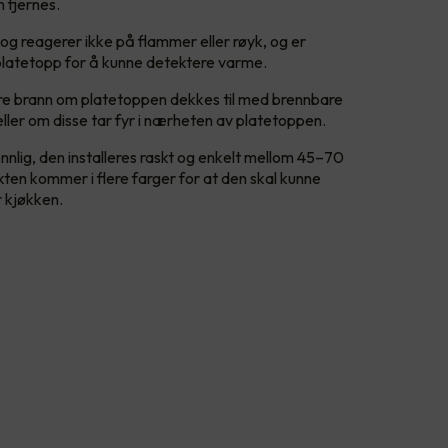
 fjernes.
og reagerer ikke på flammer eller røyk, og er
il platetopp for å kunne detektere varme.
dre brann om platetoppen dekkes til med brennbare
eller om disse tar fyr i nærheten av platetoppen.
lig, den installeres raskt og enkelt mellom 45–70
en kommer i flere farger for at den skal kunne
r kjøkken.