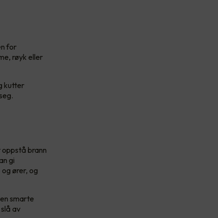
n for
e, røyk eller
g kutter
seg.
t oppstå brann
an gi
og ører, og
 Den smarte
 slå av