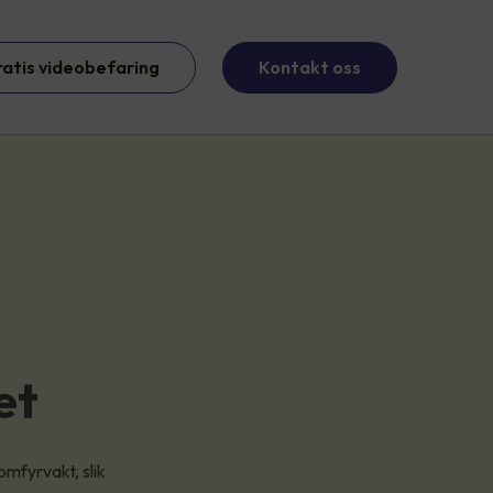
ratis videobefaring
Kontakt oss
et
mfyrvakt, slik