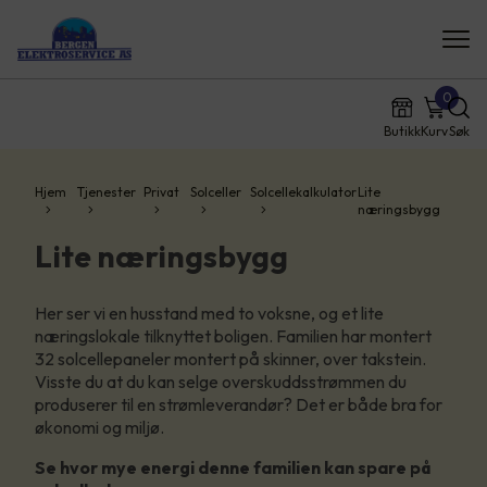
0
Butikk
Kurv
Søk
Hjem
Tjenester
Privat
Solceller
Solcellekalkulator
Lite
næringsbygg
Lite næringsbygg
Her ser vi en husstand med to voksne, og et lite
næringslokale tilknyttet boligen. Familien har montert
32 solcellepaneler montert på skinner, over takstein.
Visste du at du kan selge overskuddsstrømmen du
produserer til en strømleverandør? Det er både bra for
økonomi og miljø.
Se hvor mye energi denne familien kan spare på