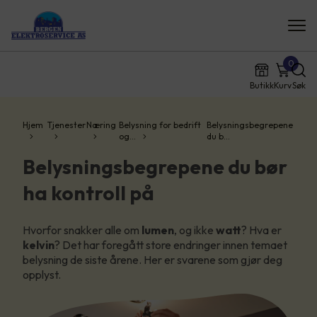
0
Butikk
Kurv
Søk
Hjem
Tjenester
Næring
Belysning for bedrift
Belysningsbegrepene
og…
du b…
Belysningsbegrepene du bør
ha kontroll på
Hvorfor snakker alle om
lumen
, og ikke
watt
? Hva er
kelvin
? Det har foregått store endringer innen temaet
belysning de siste årene. Her er svarene som gjør deg
opplyst.