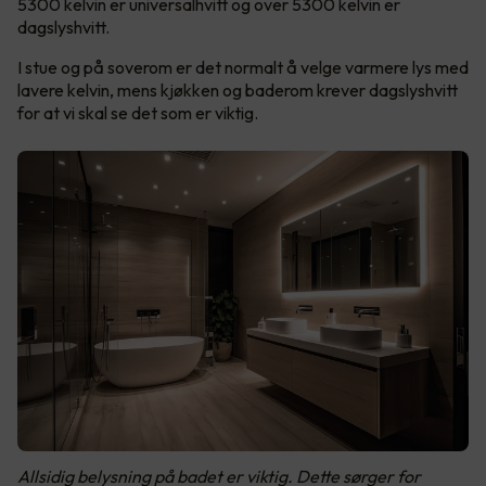
5300 kelvin er universalhvitt og over 5300 kelvin er
dagslyshvitt.
I stue og på soverom er det normalt å velge varmere lys med
lavere kelvin, mens kjøkken og baderom krever dagslyshvitt
for at vi skal se det som er viktig.
Allsidig belysning på badet er viktig. Dette sørger for