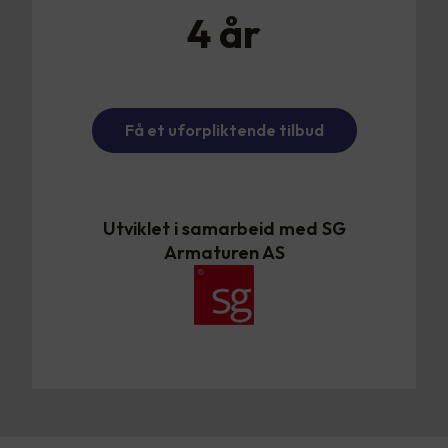
4
år
Få et uforpliktende tilbud
Utviklet i samarbeid med SG
Armaturen AS