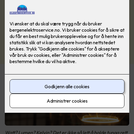
Watt? Lumen? Kelvin? Det er ikke så lett å holde tunga rett