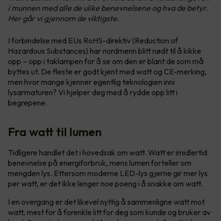
i munnen med alle de ulike benevnelsene og hva de betyr.
Her går vi gjennom de viktigste.
I forbindelse med EUs RoHS-direktiv (Reduction of
Hazardous Substances) har nordmenn blitt nødt til å kikke
opp – opp i taklampen for å se om den er blant de som må
byttes ut. De fleste er godt kjent med watt og CE-merking,
men hvor mange kjenner egentlig teknologien inni
lysarmaturen? Vi hjelper deg med å rydde opp litt i
begrepene.
Fra watt til lumen
Tidligere handlet det i hovedsak om watt. Watt er imidlertid
benevnelse på energiforbruk, mens lumen forteller om
mengden lys. Ettersom moderne LED-lys gjerne gir mer lys
per watt, er det ikke lenger noe poeng i å snakke om watt.
I en overgang er det likevel nyttig å sammenligne watt mot
watt, mest for å forenkle litt for deg som kunde og bruker av