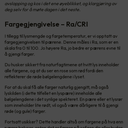
avslapping og kos i det ene øyeblikket, og klargjøring av
deg selv for å møte dagen i det neste.
Fargegjengivelse – Ra/CRI
I tillegg til lysmengde og fargetemperatur, er vi opptatt av
fargegjengivelsen til pærene. Denne måles i Ra, som er en
skala fra 0 til 100. Jo høyere Ra, jo bedre er pærens evne til
å gjengi farger.
Du husker sikkert fra naturfagtimene at hvitt lys inneholder
alle fargene, og at du ser en rose som rød fordi den
reflekterer de røde bølgelengdene i lyset.
For at du skal få alle farger naturlig gjengitt, må også
lyskilden (i dette tilfellet en lyspære) inneholde alle
bølgelengdene i det synlige spekteret. En pære eller et lysrør
som inneholder lite rødt, vil også være dårligere til å gjengi
røde (og gule) farger.
Fortsatt usikker? Dette handler altså om fargene på hva enn
pæren belyser, enten det er fargen på sofaen din eller huden