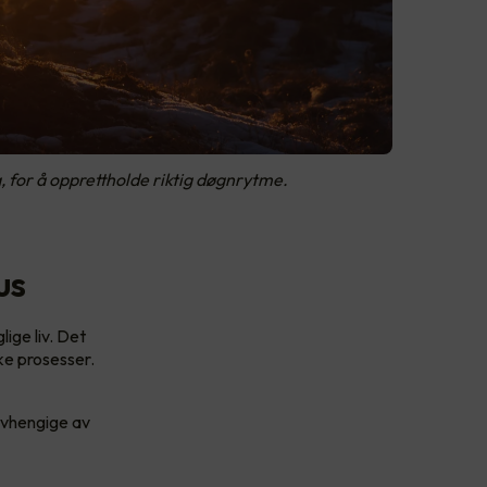
ig, for å opprettholde riktig døgnrytme.
us
lige liv. Det
ke prosesser.
 avhengige av