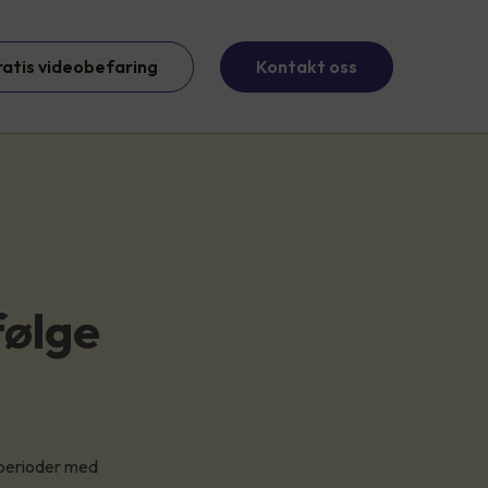
ratis videobefaring
Kontakt oss
følge
e perioder med