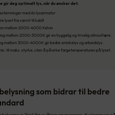
 gir deg optimalt lys, når du ønsker det.
lysstemninger med én lysarmatur
e lyset fra varmt til kaldt
jon mellom 2000-4000 Kelvin
ing mellom 2000-3000K gir en hyggelig og trivelig atmosfære.
ing mellom 3000-4000K gir bedre sminkelys og arbeidslys.
in. til maks. styrke, uten å påvirke fargetemperaturen på lyset.
belysning som bidrar til bedre
andard
g belysning er "fast" fra vi våkner om morgenen, til vi legger oss p