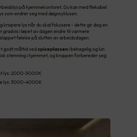
arbeidslys på hjemmekontoret. Du kan med fleksibel
lys som endrer seg med døgnsyklusen.
 krispere lys når du skal fokusere - dette gir deg en
an gradvis i løpet av dagen endre til varmere
slappet følelse på slutten av arbeidsdagen.
et godt måltid ved
spiseplassen
i behagelig og lun
isk stemning i hjemmet, og kroppen forbereder seg
t lys: 2000-3000K
e lys: 3000-4000K