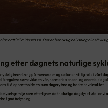
lar natt" til midnattssol. Det er her riktig belysning blir så vikt
ng etter døgnets naturlige sykl
tydelig innvirkning på mennesker og spiller en viktig rolle i vårt dag
d å regulere søvnsyklusen vår, hormonbalansen, og andre biologis
bidra til å opprettholde en sunn døgnrytme og bedre søvnkvalitet.
belysningsmiljø som etterligner det naturlige dagslyset ute, er vi
 minst god belysning.