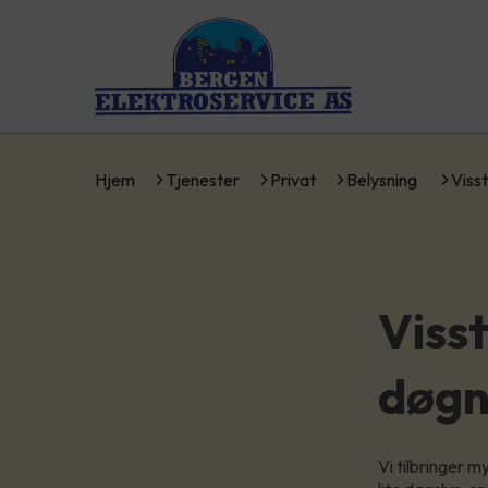
Hjem
Tjenester
Privat
Belysning
Viss
Visst
døg
Vi tilbringer m