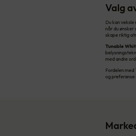
Valg a
Du kan veksle m
når du ønsker d
skape riktig a
Tunable Whi
belysningstekn
med andre ord e
Fordelen med T
og preferanse i
Marked