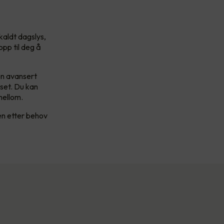
kaldt dagslys,
opp til deg å
en avansert
yset. Du kan
imellom.
en etter behov