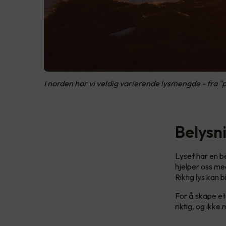
I norden har vi veldig varierende lysmengde - fra "po
Belysni
Lyset har en be
hjelper oss me
Riktig lys kan 
For å skape et 
riktig, og ikke