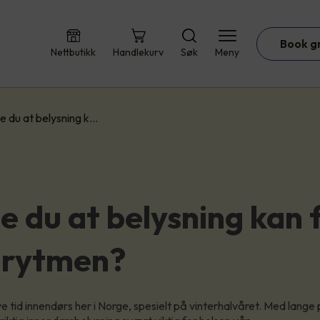
Book g
Nettbutikk
Handlekurv
Søk
Meny
te du at belysning k…
e du at belysning kan 
nrytmen?
ye tid innendørs her i Norge, spesielt på vinterhalvåret. Med lang