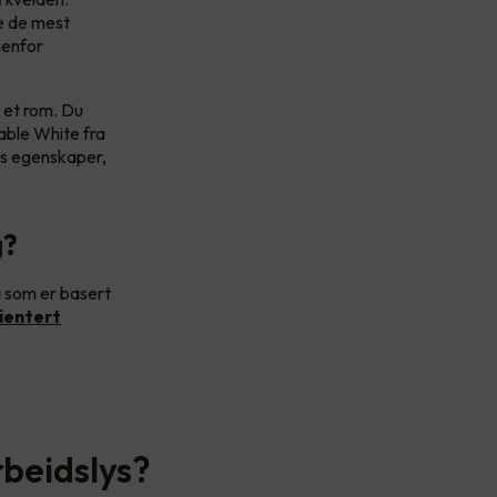
pe de mest
nenfor
i et rom. Du
nable White fra
ets egenskaper,
g?
a som er basert
ientert
rbeidslys?