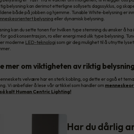
ig belysning kan derimot etterligne sollysets dagssyklus, og ska
oldene både på jobben og hjemme. Tunable White-belysning er in
nneskeorientert belysning
eller dynamisk belysning.
sning kan du sette tonen for hvilken type stemning du ønsker å ha 
for god konsentrasjon, ro eller energi med ulik type belysning. Tu
 er moderne
LED-teknologi
som gir deg mulighet til å utnytte lys
immer.
se mer om viktigheten av riktig belysnin
enneskets velvære har en sterk kobling, og dette er også et tem
ng. Vi anbefaler å lese vår artikkel som handler om
menneskeor
så kalt Human Centric Lighting!
Har du dårlig a