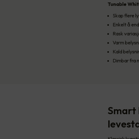
Tunable White
Skap flere 
Enkelt å endr
Rask varias
Varm belysn
Kald belysn
Dimbar fra m
Smart 
levest
Klassisk kunsti