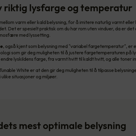
v riktig lysfarge og temperatur
ellom varm eller kald belysning, for å imitere naturlig varmt eller 
et. Det er spesielt praktisk om du har rom uten vinduer, da er det 
tmosfære med lyssetting.
te
, også kjent som belysning med "variabel fargetemperatur", er 
ologi som gir deg muligheten til å justere fargetemperaturen på l
ndre lyskildens farge, fra varmt hvitt til kaldt hvitt, og alle toner 
unable White er at den gir deg muligheten til å tilpasse belysning
 ulike situasjoner og miljøer.
ets mest optimale belysning