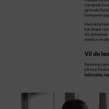
Dynamisk kunst
optimale forh
kategorien
me
Med riktig bely
kan skape rom 
SG Armaturer
med kun en d
Vil du le
Belysning og m
på mye forskni
belysning, og