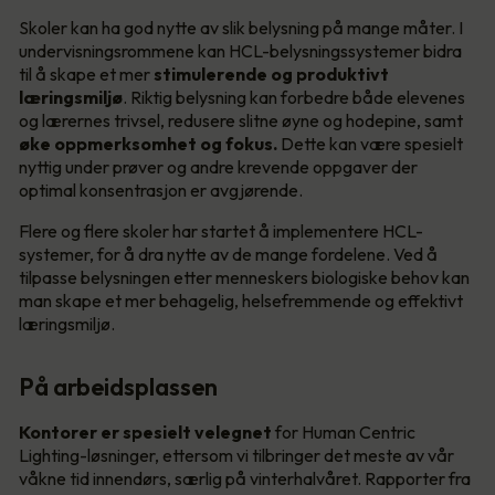
Skoler kan ha god nytte av slik belysning på mange måter. I
undervisningsrommene kan HCL-belysningssystemer bidra
til å skape et mer
stimulerende og produktivt
læringsmiljø
. Riktig belysning kan forbedre både elevenes
og lærernes trivsel, redusere slitne øyne og hodepine, samt
øke oppmerksomhet og fokus.
Dette kan være spesielt
nyttig under prøver og andre krevende oppgaver der
optimal konsentrasjon er avgjørende.
Flere og flere skoler har startet å implementere HCL-
systemer, for å dra nytte av de mange fordelene. Ved å
tilpasse belysningen etter menneskers biologiske behov kan
man skape et mer behagelig, helsefremmende og effektivt
læringsmiljø.
På arbeidsplassen
Kontorer er spesielt velegnet
for Human Centric
Lighting-løsninger, ettersom vi tilbringer det meste av vår
våkne tid innendørs, særlig på vinterhalvåret. Rapporter fra