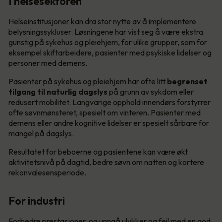
I helsesektoren
Helseinstitusjoner kan dra stor nytte av å implementere
belysningssykluser. Løsningene har vist seg å være ekstra
gunstig på sykehus og pleiehjem, for ulike grupper, som for
eksempel skiftarbeidere, pasienter med psykiske lidelser og
personer med demens.
Pasienter på sykehus og pleiehjem har ofte litt
begrenset
tilgang til naturlig dagslys
på grunn av sykdom eller
redusert mobilitet. Langvarige opphold innendørs forstyrrer
ofte søvnmønsteret, spesielt om vinteren. Pasienter med
demens eller andre kognitive lidelser er spesielt sårbare for
mangel på dagslys.
Resultatet for beboerne og pasientene kan være økt
aktivitetsnivå på dagtid, bedre søvn om natten og kortere
rekonvalesensperiode.
For industri
Forbedre prestasjoner, og unngå ulykker og feil med en god