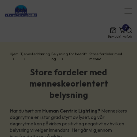
0
Butikk
Kurv
Søk
Hjem
Tjenester
Næring
Belysning for bedrift
Store fordeler med
og…
menne…
Store fordeler med
menneskeorientert
belysning
Har du hørt om
Human Centric Lighting?
Menneskers
døgnrytme er i stor grad styrt av lyset, og vår
døgnrytme kan påvirkes positivt og negativt av hvilken
belysning vi velger innendørs. Her går vi gjennom
hvorfor dette er så viktig.