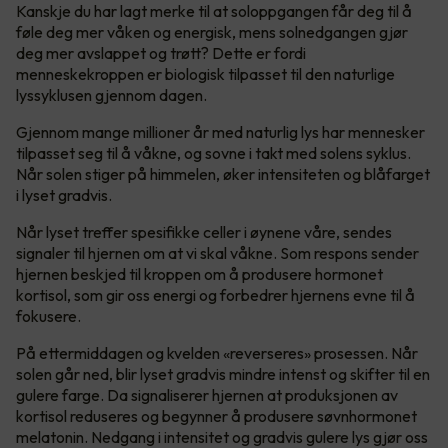
Kanskje du har lagt merke til at soloppgangen får deg til å
føle deg mer våken og energisk, mens solnedgangen gjør
deg mer avslappet og trøtt? Dette er fordi
menneskekroppen er biologisk tilpasset til den naturlige
lyssyklusen gjennom dagen.
Gjennom mange millioner år med naturlig lys har mennesker
tilpasset seg til å våkne, og sovne i takt med solens syklus.
Når solen stiger på himmelen, øker intensiteten og blåfarget
i lyset gradvis.
Når lyset treffer spesifikke celler i øynene våre, sendes
signaler til hjernen om at vi skal våkne. Som respons sender
hjernen beskjed til kroppen om å produsere hormonet
kortisol, som gir oss energi og forbedrer hjernens evne til å
fokusere.
På ettermiddagen og kvelden «reverseres» prosessen. Når
solen går ned, blir lyset gradvis mindre intenst og skifter til en
gulere farge. Da signaliserer hjernen at produksjonen av
kortisol reduseres og begynner å produsere søvnhormonet
melatonin. Nedgang i intensitet og gradvis gulere lys gjør oss