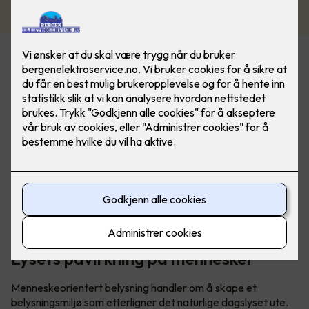
Menneskeorientert belysning (HCL) tar en helhetlig
tilnærming til å forstå hvordan lys påvirker mennesker.
Lysets påvirkning på mennesker
Menneskeorientert belysning handler om å skape et
belysningsmiljø som etterligner det naturlige dagslyset ute.