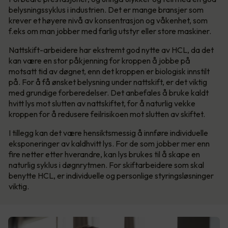
belysningssyklus i industrien. Det er mange bransjer som
krever et høyere nivå av konsentrasjon og våkenhet, som
f.eks om man jobber med farlig utstyr eller store maskiner.
Nattskift-arbeidere har ekstremt god nytte av HCL, da det
kan være en stor påkjenning for kroppen å jobbe på
motsatt tid av døgnet, enn det kroppen er biologisk innstilt
på. For å få ønsket belysning under nattskift, er det viktig
med grundige forberedelser. Det anbefales å bruke kaldt
hvitt lys mot slutten av nattskiftet, for å naturlig vekke
kroppen for å redusere feilrisikoen mot slutten av skiftet.
I tillegg kan det være hensiktsmessig å innføre individuelle
eksponeringer av kaldhvitt lys. For de som jobber mer enn
fire netter etter hverandre, kan lys brukes til å skape en
naturlig syklus i døgnrytmen. For skiftarbeidere som skal
benytte HCL, er individuelle og personlige styringsløsninger
viktig.